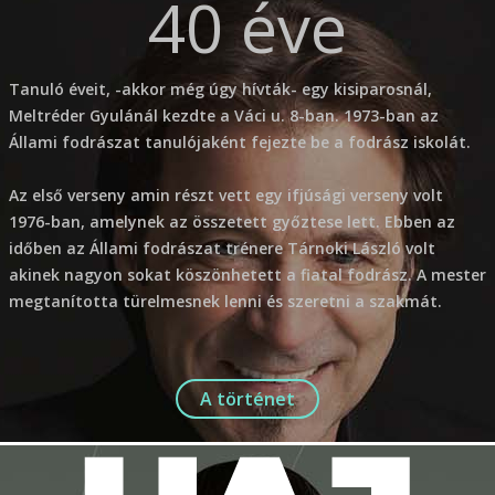
40 éve
Tanuló éveit, -akkor még úgy hívták- egy kisiparosnál,
Meltréder Gyulánál kezdte a Váci u. 8-ban. 1973-ban az
Állami fodrászat tanulójaként fejezte be a fodrász iskolát.
Az első verseny amin részt vett egy ifjúsági verseny volt
1976-ban, amelynek az összetett győztese lett. Ebben az
időben az Állami fodrászat trénere Tárnoki László volt
akinek nagyon sokat köszönhetett a fiatal fodrász. A mester
megtanította türelmesnek lenni és szeretni a szakmát.
A történet