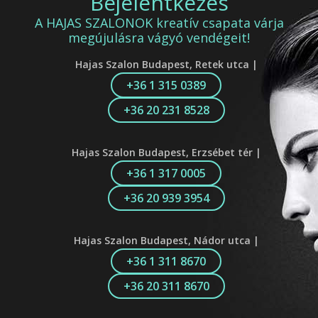
Bejelentkezés
A HAJAS SZALONOK kreatív csapata várja
megújulásra vágyó vendégeit!
Hajas Szalon Budapest, Retek utca |
+36 1 315 0389
+36 20 231 8528
Hajas Szalon Budapest, Erzsébet tér |
+36 1 317 0005
+36 20 939 3954
Hajas Szalon Budapest, Nádor utca |
+36 1 311 8670
+36 20 311 8670