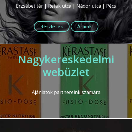
Erzsébet tér | Retek utca | Nádor utca | Pécs
Részletek
Áraink
Nagykereskedelmi
webüzlet
Ajánlatok partnereink számára