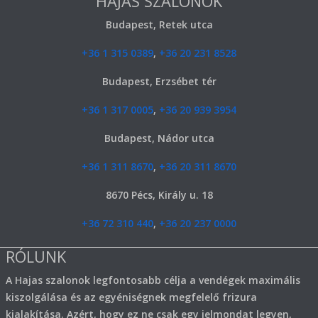
HAJAS SZALONOK
Budapest, Retek utca
+36 1 315 0389
,
+36 20 231 8528
Budapest, Erzsébet tér
+36 1 317 0005
,
+36 20 939 3954
Budapest, Nádor utca
+36 1 311 8670
,
+36 20 311 8670
8670 Pécs, Király u. 18
+36 72 310 440
,
+36 20 237 0000
RÓLUNK
A Hajas szalonok legfontosabb célja a vendégek maximális
kiszolgálása és az egyéniségnek megfelelő frizura
kialakítása. Azért, hogy ez ne csak egy jelmondat legyen,