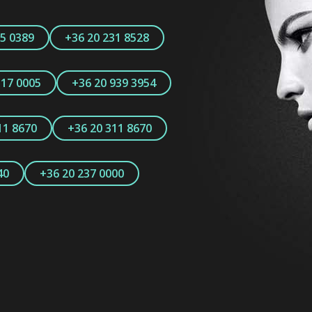
15 0389
+36 20 231 8528
317 0005
+36 20 939 3954
11 8670
+36 20 311 8670
40
+36 20 237 0000