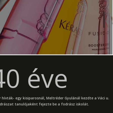
40 éve
 hívták- egy kisiparosnál, Meltréder Gyulánál kezdte a Váci u.
drászat tanulójaként fejezte be a fodrász iskolát.