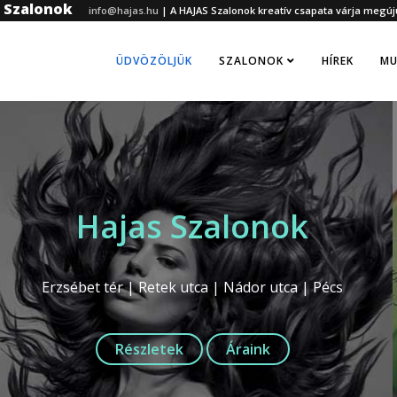
z Szalonok
info@hajas.hu
|
A HAJAS Szalonok kreatív csapata várja megúj
ÜDVÖZÖLJÜK
SZALONOK
HÍREK
MU
Hajas Szalonok
Erzsébet tér | Retek utca | Nádor utca | Pécs
Részletek
Áraink