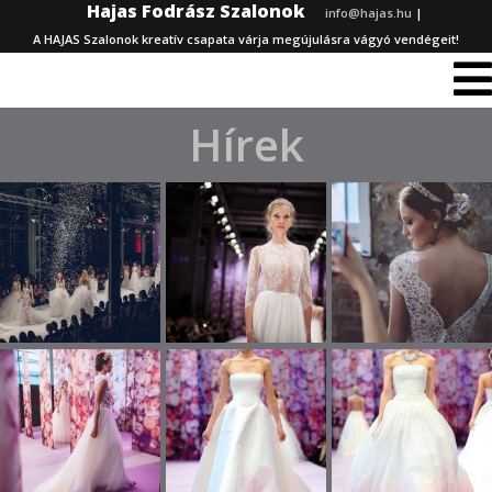
Hajas Fodrász Szalonok
info@hajas.hu
|
A HAJAS Szalonok kreatív csapata várja megújulásra vágyó vendégeit!
Hírek