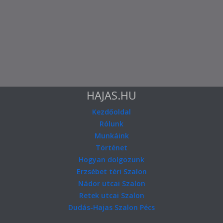
HAJAS.HU
Kezdőoldal
Rólunk
Munkáink
Történet
Hogyan dolgozunk
Erzsébet téri Szalon
Nádor utcai Szalon
Retek utcai Szalon
Dudás-Hajas Szalon Pécs