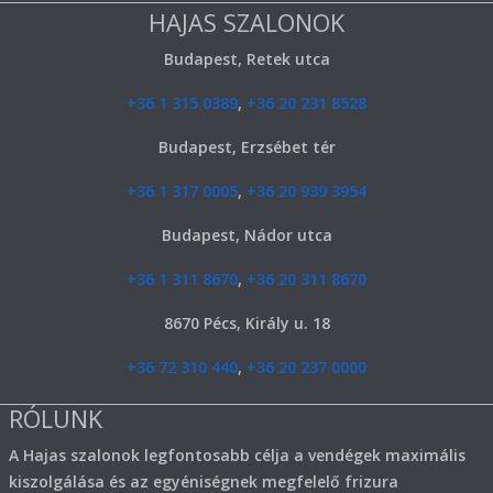
HAJAS SZALONOK
Budapest, Retek utca
+36 1 315 0389
,
+36 20 231 8528
Budapest, Erzsébet tér
+36 1 317 0005
,
+36 20 939 3954
Budapest, Nádor utca
+36 1 311 8670
,
+36 20 311 8670
8670 Pécs, Király u. 18
+36 72 310 440
,
+36 20 237 0000
RÓLUNK
A Hajas szalonok legfontosabb célja a vendégek maximális
kiszolgálása és az egyéniségnek megfelelő frizura