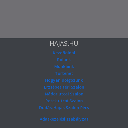
HAJAS.HU
Kezdőoldal
Rólunk
Munkáink
Történet
Hogyan dolgozunk
Erzsébet téri Szalon
Nádor utcai Szalon
Retek utcai Szalon
Dudás-Hajas Szalon Pécs
Adatkezelési szabályzat