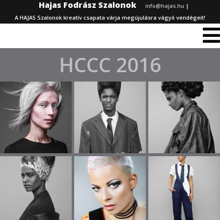
Hajas Fodrász Szalonok
info@hajas.hu
|
A HAJAS Szalonok kreatív csapata várja megújulásra vágyó vendégeit!
HCCC 2016